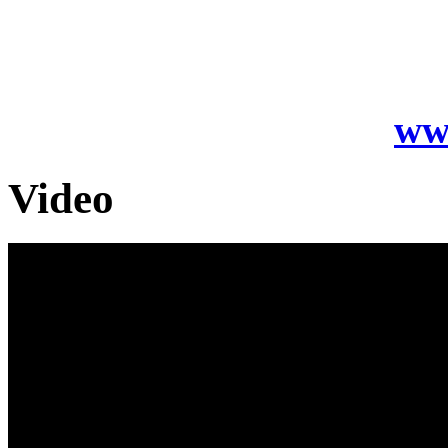
přivezeme na vaši akci – f
výstavu nebo veletrh, tea
informací najdete zde:
ww
Video